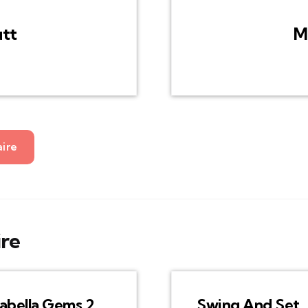
utt
M
aire
ire
abella Gems 2
Swing And Set