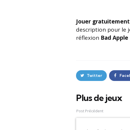
Jouer gratuitement
description pour le 
réflexion
Bad Apple
Twitter
Face
Plus de jeux
Post
navigation
Post Précédent