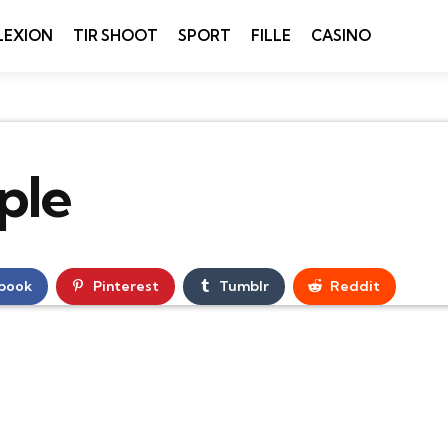
LEXION
TIR SHOOT
SPORT
FILLE
CASINO
ple
book
Pinterest
Tumblr
Reddit