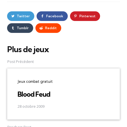
Twitter
Facebook
Pinterest
Tumblr
Reddit
Plus de jeux
Post
navigation
Post Précédent
Jeux combat gratuit
Blood Feud
28 octobre 2009
Prochain Post