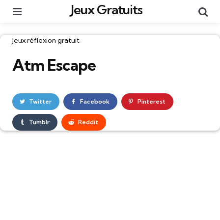
Jeux Gratuits
Menu
Re
Catégories
Jeux réflexion gratuit
Atm Escape
Twitter
Facebook
Pinterest
Tumblr
Reddit