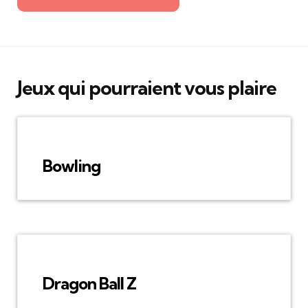
Jeux qui pourraient vous plaire
Bowling
Dragon Ball Z