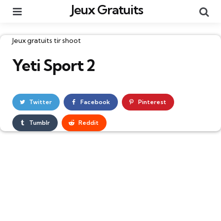
Jeux Gratuits
Menu
Re
Catégories
Jeux gratuits tir shoot
Yeti Sport 2
Twitter
Facebook
Pinterest
Tumblr
Reddit