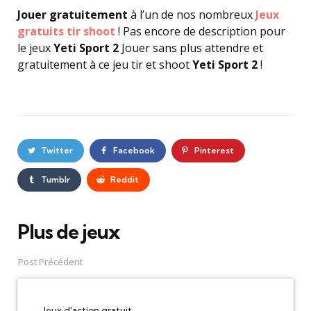
Jouer gratuitement
à l’un de nos nombreux
Jeux
gratuits tir shoot
! Pas encore de description pour
le jeux
Yeti Sport 2
Jouer sans plus attendre et
gratuitement à ce jeu tir et shoot
Yeti Sport 2
!
Twitter
Facebook
Pinterest
Tumblr
Reddit
Plus de jeux
Post
navigation
Post Précédent
Jeux d'action gratuit