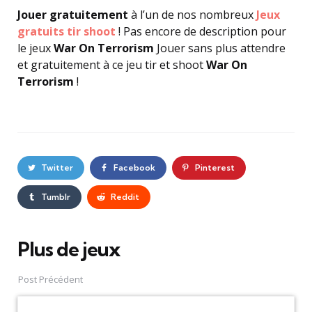
Jouer gratuitement
à l’un de nos nombreux
Jeux
gratuits tir shoot
! Pas encore de description pour
le jeux
War On Terrorism
Jouer sans plus attendre
et gratuitement à ce jeu tir et shoot
War On
Terrorism
!
Twitter
Facebook
Pinterest
Tumblr
Reddit
Plus de jeux
Post
navigation
Post Précédent