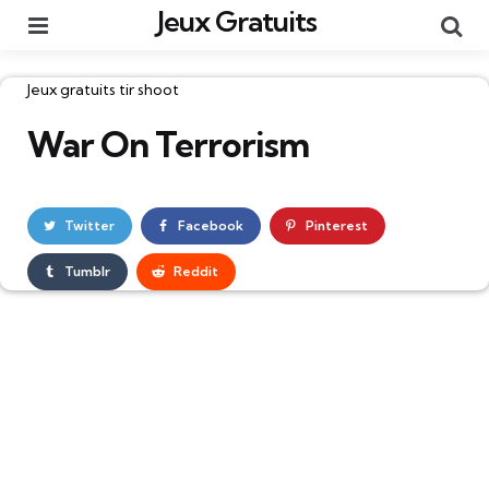
Jeux Gratuits
Menu
Re
Catégories
Jeux gratuits tir shoot
War On Terrorism
Twitter
Facebook
Pinterest
Tumblr
Reddit