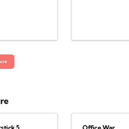
aire
ire
tstick 5
Office War