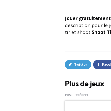
Jouer gratuitement
description pour le 
tir et shoot
Shoot T
Twitter
Face
Plus de jeux
Post
navigation
Post Précédent