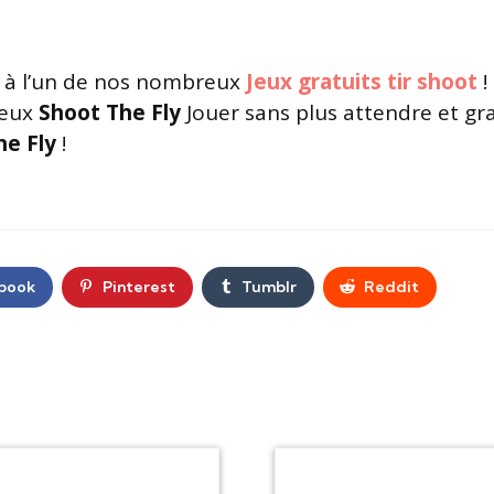
à l’un de nos nombreux
Jeux gratuits tir shoot
!
jeux
Shoot The Fly
Jouer sans plus attendre et gr
he Fly
!
book
Pinterest
Tumblr
Reddit