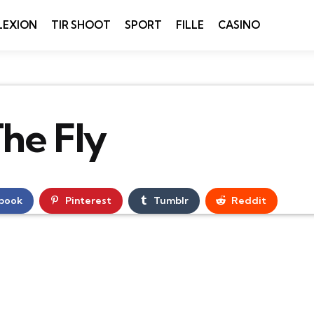
LEXION
TIR SHOOT
SPORT
FILLE
CASINO
he Fly
book
Pinterest
Tumblr
Reddit