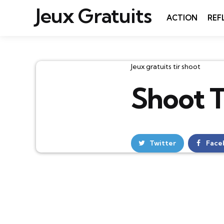
Jeux Gratuits
ACTION
REF
Catégories
Jeux gratuits tir shoot
Shoot T
Twitter
Face