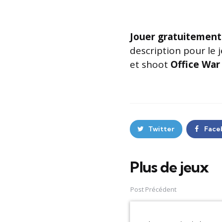
Jouer gratuitement
description pour le 
et shoot
Office War
Twitter
Face
Plus de jeux
Post
navigation
Post Précédent