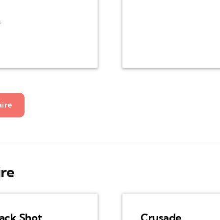
r
aire
ire
ack Shot
Crusade