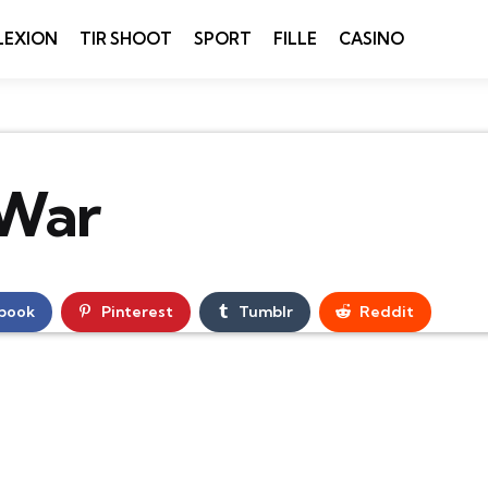
LEXION
TIR SHOOT
SPORT
FILLE
CASINO
 War
book
Pinterest
Tumblr
Reddit