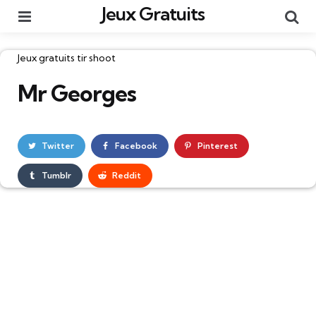
Jeux Gratuits
Menu
Re
Catégories
Jeux gratuits tir shoot
Mr Georges
Twitter
Facebook
Pinterest
Tumblr
Reddit