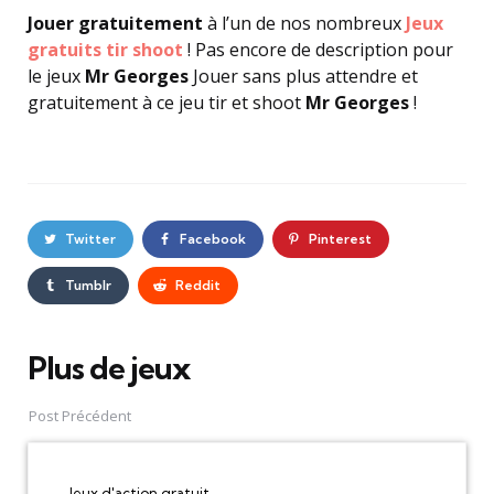
Jouer gratuitement
à l’un de nos nombreux
Jeux
gratuits tir shoot
! Pas encore de description pour
le jeux
Mr Georges
Jouer sans plus attendre et
gratuitement à ce jeu tir et shoot
Mr Georges
!
Twitter
Facebook
Pinterest
Tumblr
Reddit
Plus de jeux
Post
navigation
Post Précédent
Jeux d'action gratuit