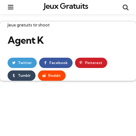
Jeux Gratuits
Menu
Re
Catégories
Jeux gratuits tir shoot
Agent K
Twitter
Facebook
Pinterest
Tumblr
Reddit