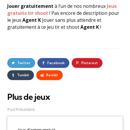
Jouer gratuitement
à l’un de nos nombreux
Jeux
gratuits tir shoot
! Pas encore de description pour
le jeux
Agent K
Jouer sans plus attendre et
gratuitement à ce jeu tir et shoot
Agent K
!
Twitter
Facebook
Pinterest
Tumblr
Reddit
Plus de jeux
Post
navigation
Post Précédent
Jeux d'action gratuit