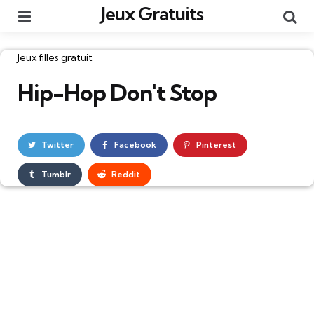
Jeux Gratuits
Menu
Re
Catégories
Jeux filles gratuit
Hip-Hop Don't Stop
Twitter
Facebook
Pinterest
Tumblr
Reddit