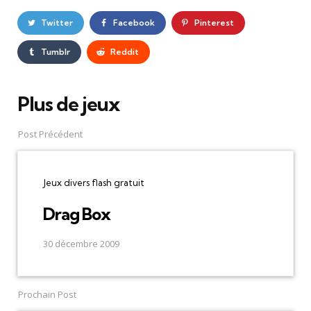
Twitter
Facebook
Pinterest
Tumblr
Reddit
Plus de jeux
Post
navigation
Post Précédent
Jeux divers flash gratuit
Drag Box
30 décembre 2009
Prochain Post