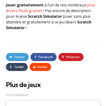
Jouer gratuitement
à l’un de nos nombreux
Jeux
divers flash gratuit
! Pas encore de description
pour le jeux
Scratch Simulator
Jouer sans plus
attendre et gratuitement à ce jeu divers
Scratch
Simulator
!
Twitter
Facebook
Pinterest
Tumblr
Reddit
Plus de jeux
Post
navigation
Post Précédent