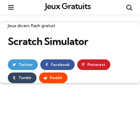
Jeux Gratuits
Menu
Re
Catégories
Jeux divers flash gratuit
Scratch Simulator
Twitter
Facebook
Pinterest
Tumblr
Reddit