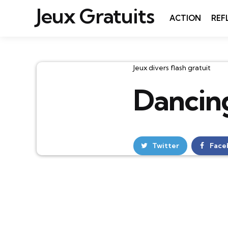
Jeux Gratuits
ACTION
REF
Catégories
Jeux divers flash gratuit
Dancin
Twitter
Face