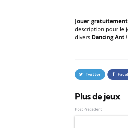
Jouer gratuitement
description pour le 
divers
Dancing Ant
!
Twitter
Face
Plus de jeux
Post
navigation
Post Précédent