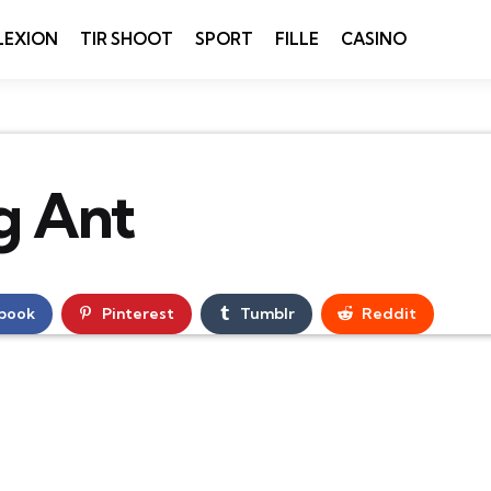
LEXION
TIR SHOOT
SPORT
FILLE
CASINO
g Ant
book
Pinterest
Tumblr
Reddit