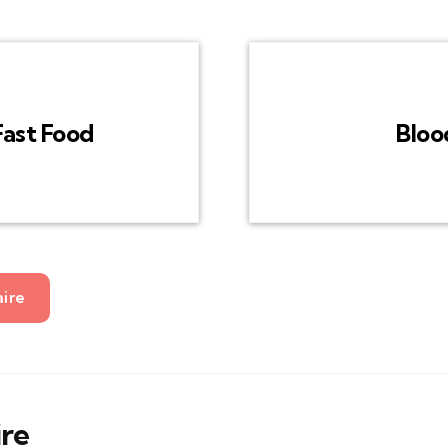
Fast Food
Bloo
aire
ire