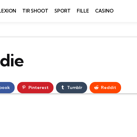
LEXION
TIR SHOOT
SPORT
FILLE
CASINO
 die
book
Pinterest
Tumblr
Reddit