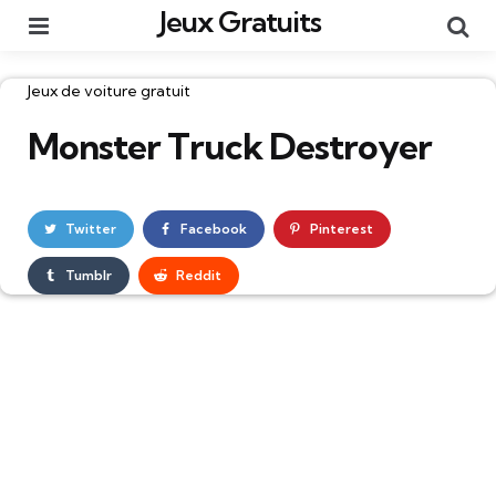
Jeux Gratuits
Menu
Re
Catégories
Jeux de voiture gratuit
Monster Truck Destroyer
Twitter
Facebook
Pinterest
Tumblr
Reddit