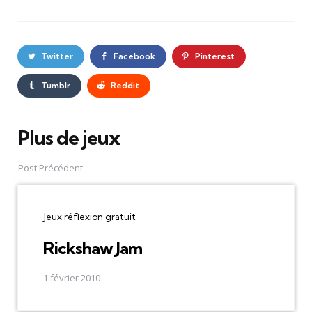
Twitter
Facebook
Pinterest
Tumblr
Reddit
Plus de jeux
Post
navigation
Post Précédent
Jeux réflexion gratuit
Rickshaw Jam
1 février 2010