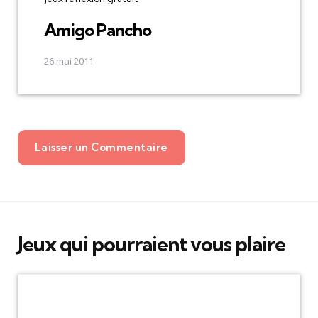
Amigo Pancho
26 mai 2011
Laisser un Commentaire
Jeux qui pourraient vous plaire