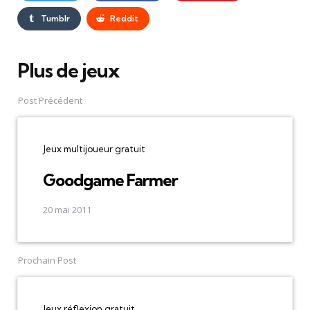
Tumblr
Reddit
Plus de jeux
Post
navigation
Post Précédent
Jeux multijoueur gratuit
Goodgame Farmer
20 mai 2011
Prochain Post
Jeux réflexion gratuit