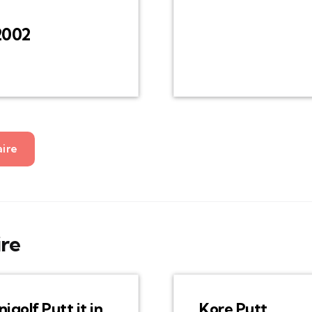
2002
aire
ire
nigolf Putt it in
Kore Putt