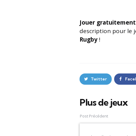
Jouer gratuitement
description pour le 
Rugby
!
Twitter
Face
Plus de jeux
Post
navigation
Post Précédent