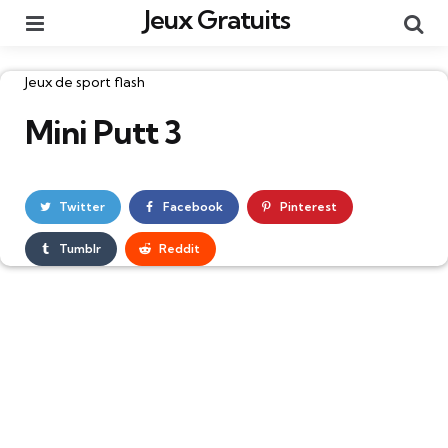
Jeux Gratuits
Menu
Re
Catégories
Jeux de sport flash
Mini Putt 3
Twitter
Facebook
Pinterest
Tumblr
Reddit