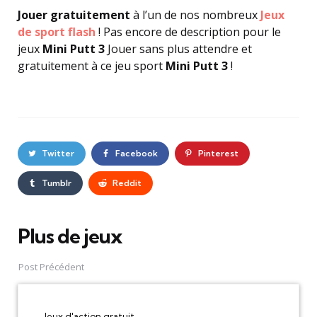
Jouer gratuitement
à l’un de nos nombreux
Jeux
de sport flash
! Pas encore de description pour le
jeux
Mini Putt 3
Jouer sans plus attendre et
gratuitement à ce jeu sport
Mini Putt 3
!
Twitter
Facebook
Pinterest
Tumblr
Reddit
Plus de jeux
Post
navigation
Post Précédent
Jeux d'action gratuit