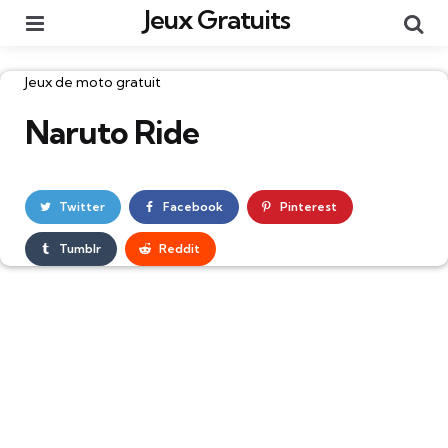
Jeux Gratuits
Menu
Re
Catégories
Jeux de moto gratuit
Naruto Ride
Twitter
Facebook
Pinterest
Tumblr
Reddit