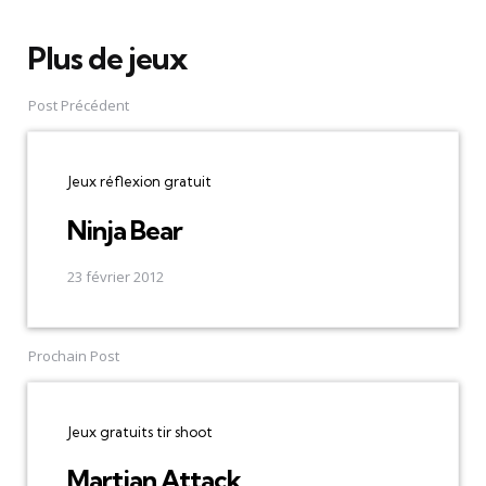
Plus de jeux
Post
navigation
Post Précédent
Jeux réflexion gratuit
Ninja Bear
23 février 2012
Prochain Post
Jeux gratuits tir shoot
Martian Attack