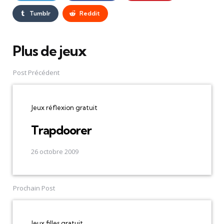
Tumblr
Reddit
Plus de jeux
Post
navigation
Post Précédent
Jeux réflexion gratuit
Trapdoorer
26 octobre 2009
Prochain Post
Jeux filles gratuit