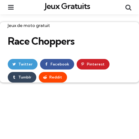
Jeux Gratuits
Menu
Re
Catégories
Jeux de moto gratuit
Race Choppers
Twitter
Facebook
Pinterest
Tumblr
Reddit