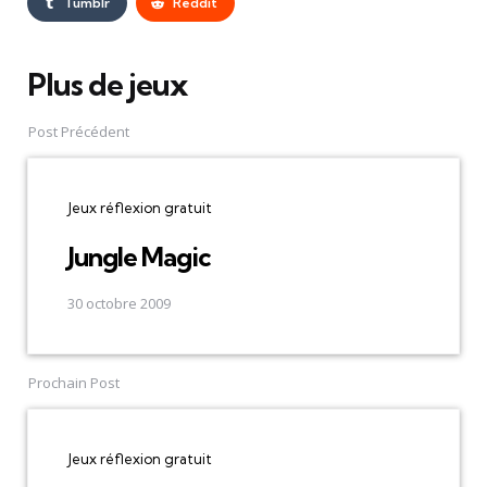
Tumblr
Reddit
Plus de jeux
Post
navigation
Post Précédent
Jeux réflexion gratuit
Jungle Magic
30 octobre 2009
Prochain Post
Jeux réflexion gratuit