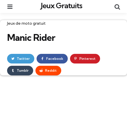
Jeux Gratuits
Menu
Re
Catégories
Jeux de moto gratuit
Manic Rider
Twitter
Facebook
Pinterest
Tumblr
Reddit