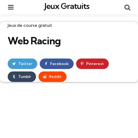
Jeux Gratuits
Menu
Re
Catégories
Jeux de course gratuit
Web Racing
Twitter
Facebook
Pinterest
Tumblr
Reddit