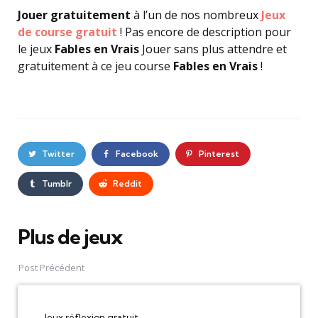
Jouer gratuitement
à l’un de nos nombreux
Jeux
de course gratuit
! Pas encore de description pour
le jeux
Fables en Vrais
Jouer sans plus attendre et
gratuitement à ce jeu course
Fables en Vrais
!
Twitter
Facebook
Pinterest
Tumblr
Reddit
Plus de jeux
Post
navigation
Post Précédent
Jeux réflexion gratuit