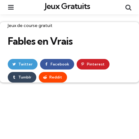
Jeux Gratuits
Menu
Re
Catégories
Jeux de course gratuit
Fables en Vrais
Twitter
Facebook
Pinterest
Tumblr
Reddit