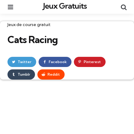
Jeux Gratuits
Menu
Re
Catégories
Jeux de course gratuit
Cats Racing
Twitter
Facebook
Pinterest
Tumblr
Reddit