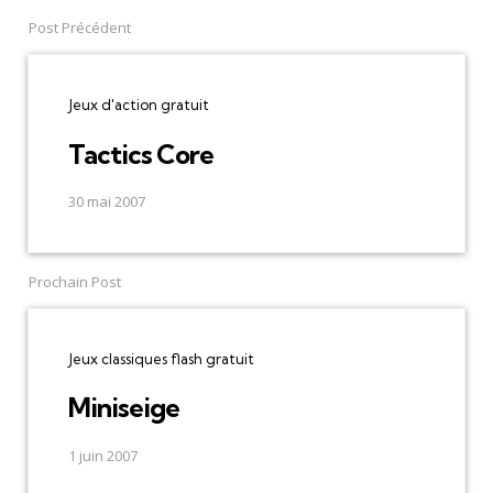
navigation
Post Précédent
Jeux d'action gratuit
Tactics Core
30 mai 2007
Prochain Post
Jeux classiques flash gratuit
Miniseige
1 juin 2007