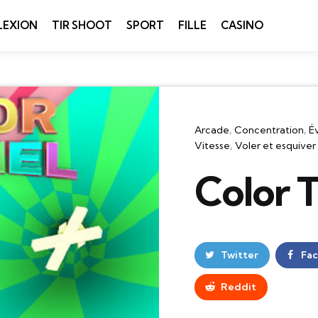
LEXION
TIR SHOOT
SPORT
FILLE
CASINO
Catégories
Arcade
Concentration
É
Vitesse
Voler et esquiver
Color 
Twitter
Fa
Reddit