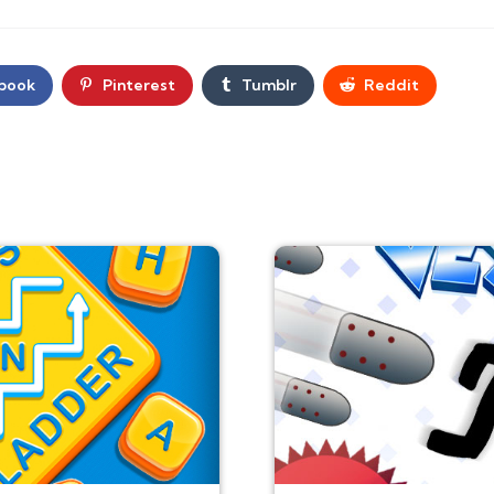
book
Pinterest
Tumblr
Reddit