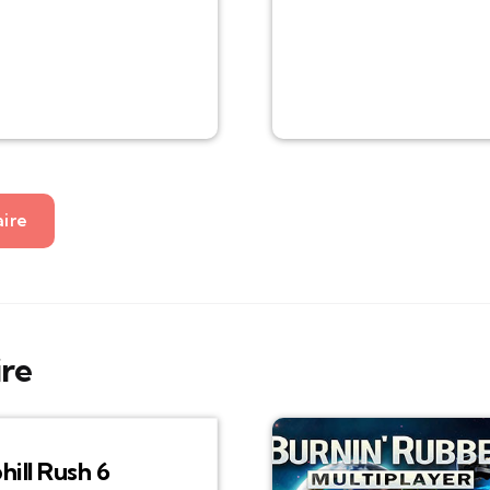
aire
ire
hill Rush 6