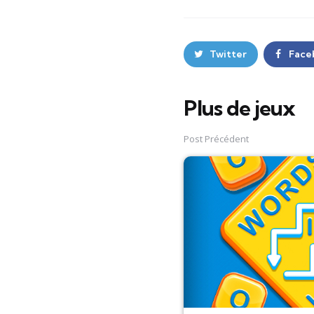
Twitter
Face
Plus de jeux
Post
navigation
Post Précédent