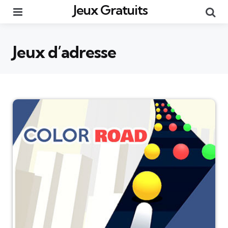
Jeux Gratuits
Menu
Re
Jeux d’adresse