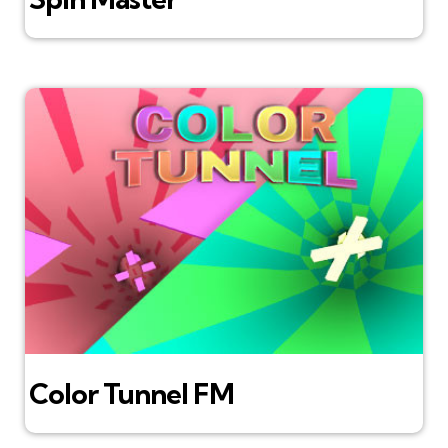
Color Tunnel FM