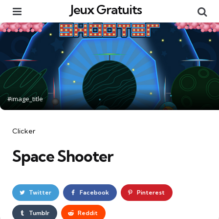
Jeux Gratuits
Menu
Re
#image_title
Catégories
Clicker
Space Shooter
Twitter
Facebook
Pinterest
Tumblr
Reddit