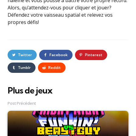
haleine et vous pousse à battre votre propre record.
Alors, qu’attendez-vous pour cliquer et jouer?
Défendez votre vaisseau spatial et relevez vos
propres défis!
Twitter
Facebook
Pinterest
Tumblr
Reddit
Plus de jeux
Post
navigation
Post Précédent