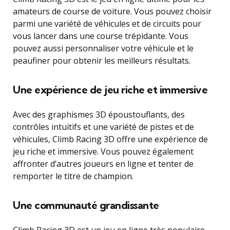
amateurs de course de voiture. Vous pouvez choisir
parmi une variété de véhicules et de circuits pour
vous lancer dans une course trépidante. Vous
pouvez aussi personnaliser votre véhicule et le
peaufiner pour obtenir les meilleurs résultats.
Une expérience de jeu riche et immersive
Avec des graphismes 3D époustouflants, des
contrôles intuitifs et une variété de pistes et de
véhicules, Climb Racing 3D offre une expérience de
jeu riche et immersive. Vous pouvez également
affronter d’autres joueurs en ligne et tenter de
remporter le titre de champion.
Une communauté grandissante
Climb Racing 3D est un jeu en ligne très populaire