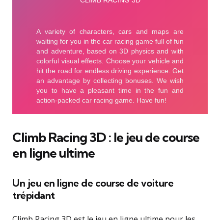
Climb Racing 3D : le jeu de course
en ligne ultime
Un jeu en ligne de course de voiture
trépidant
Climb Racing 3D est le jeu en ligne ultime pour les