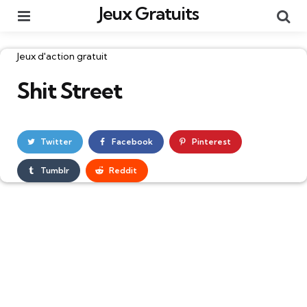
Jeux Gratuits
Menu
Re
Catégories
Jeux d'action gratuit
Shit Street
Twitter
Facebook
Pinterest
Tumblr
Reddit