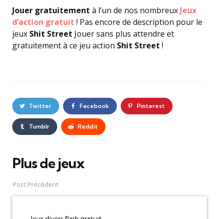
Jouer gratuitement
à l’un de nos nombreux
Jeux
d’action gratuit
! Pas encore de description pour le
jeux
Shit Street
Jouer sans plus attendre et
gratuitement à ce jeu action
Shit Street
!
Twitter
Facebook
Pinterest
Tumblr
Reddit
Plus de jeux
Post
navigation
Post Précédent
Jeux divers flash gratuit