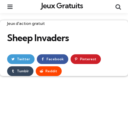
Jeux Gratuits
Menu
Re
Catégories
Jeux d'action gratuit
Sheep Invaders
Twitter
Facebook
Pinterest
Tumblr
Reddit