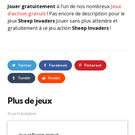
Jouer gratuitement
à l’un de nos nombreux
Jeux
d’action gratuit
! Pas encore de description pour le
jeux
Sheep Invaders
Jouer sans plus attendre et
gratuitement à ce jeu action
Sheep Invaders
!
Twitter
Facebook
Pinterest
Tumblr
Reddit
Plus de jeux
Post
navigation
Post Précédent
Jeux réflexion gratuit