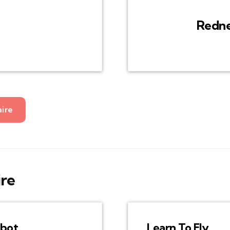
Redne
aire
ire
bot
Learn To Fly