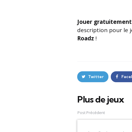
Jouer gratuitement
description pour le 
Roadz
!
Twitter
Face
Plus de jeux
Post
navigation
Post Précédent