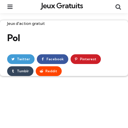
Jeux Gratuits
Menu
Re
Catégories
Jeux d'action gratuit
Pol
Twitter
Facebook
Pinterest
Tumblr
Reddit