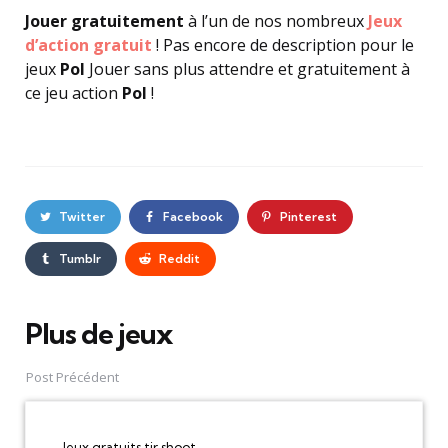
Jouer gratuitement
à l’un de nos nombreux
Jeux
d’action gratuit
! Pas encore de description pour le
jeux
Pol
Jouer sans plus attendre et gratuitement à
ce jeu action
Pol
!
Twitter
Facebook
Pinterest
Tumblr
Reddit
Plus de jeux
Post
navigation
Post Précédent
Jeux gratuits tir shoot