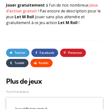
Jouer gratuitement
à l’un de nos nombreux
Jeux
d’action gratuit
! Pas encore de description pour le
jeux
Let M Roll
Jouer sans plus attendre et
gratuitement à ce jeu action
Let M Roll
!
Twitter
Facebook
Pinterest
Tumblr
Reddit
Plus de jeux
Post
navigation
Post Précédent
Jeux réflexion gratuit