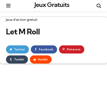
Jeux Gratuits
Menu
Re
Catégories
Jeux d'action gratuit
Let M Roll
Twitter
Facebook
Pinterest
Tumblr
Reddit