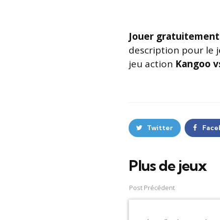
Jouer gratuitement
description pour le 
jeu action
Kangoo v
Twitter
Face
Plus de jeux
Post
navigation
Post Précédent