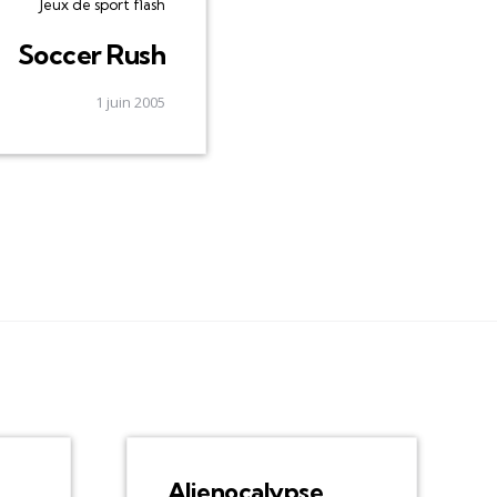
Jeux de sport flash
Soccer Rush
1 juin 2005
Alienocalypse