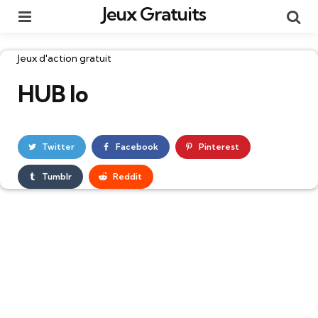
Jeux Gratuits
Menu
Re
Catégories
Jeux d'action gratuit
HUB lo
Twitter
Facebook
Pinterest
Tumblr
Reddit