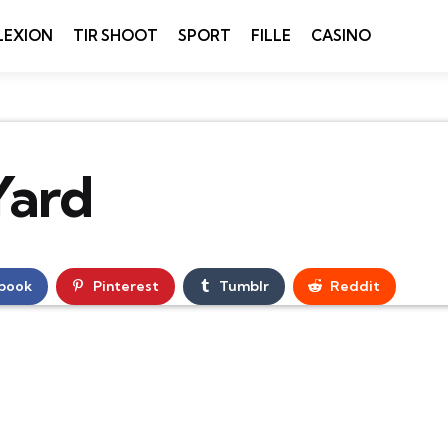
LEXION
TIR SHOOT
SPORT
FILLE
CASINO
Yard
book
Pinterest
Tumblr
Reddit