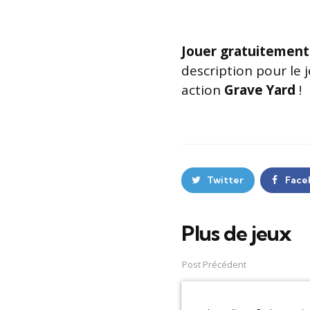
Jouer gratuitement
description pour le 
action
Grave Yard
!
Twitter
Face
Plus de jeux
Post
navigation
Post Précédent