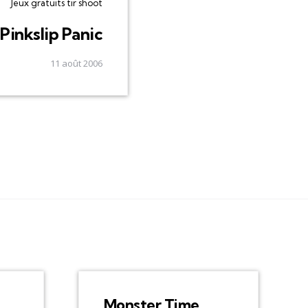
Jeux gratuits tir shoot
Pinkslip Panic
11 août 2006
Monster Time