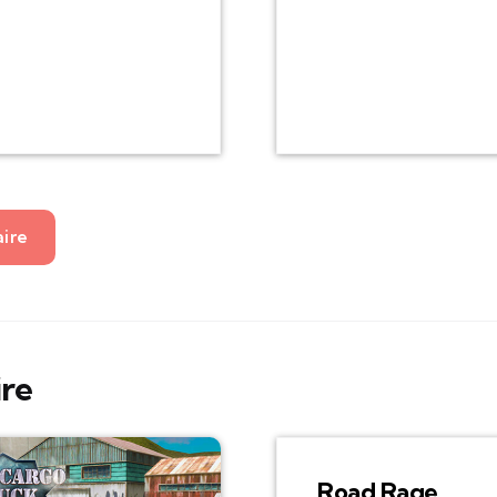
aire
ire
Road Rage