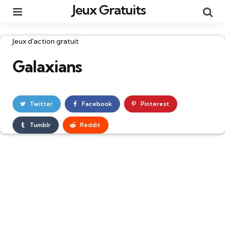
Jeux Gratuits
Menu
Re
Catégories
Jeux d'action gratuit
Galaxians
Twitter
Facebook
Pinterest
Tumblr
Reddit