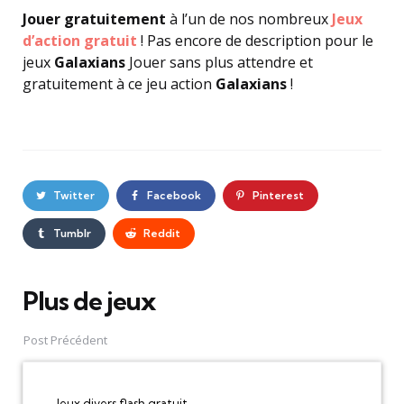
Jouer gratuitement
à l’un de nos nombreux
Jeux
d’action gratuit
! Pas encore de description pour le
jeux
Galaxians
Jouer sans plus attendre et
gratuitement à ce jeu action
Galaxians
!
Twitter
Facebook
Pinterest
Tumblr
Reddit
Plus de jeux
Post
navigation
Post Précédent
Jeux divers flash gratuit