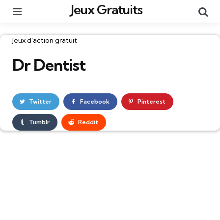
Jeux Gratuits
Menu
Re
Catégories
Jeux d'action gratuit
Dr Dentist
Twitter
Facebook
Pinterest
Tumblr
Reddit