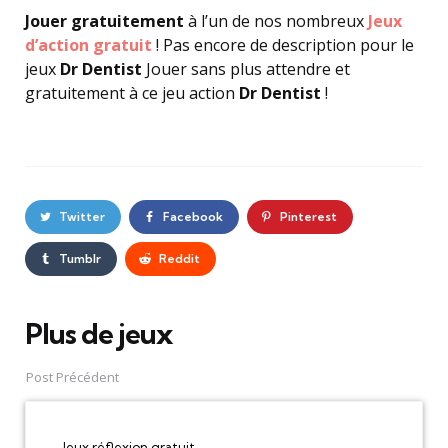
Jouer gratuitement
à l’un de nos nombreux
Jeux
d’action gratuit
! Pas encore de description pour le
jeux
Dr Dentist
Jouer sans plus attendre et
gratuitement à ce jeu action
Dr Dentist
!
Twitter
Facebook
Pinterest
Tumblr
Reddit
Plus de jeux
Post
navigation
Post Précédent
Jeux réflexion gratuit