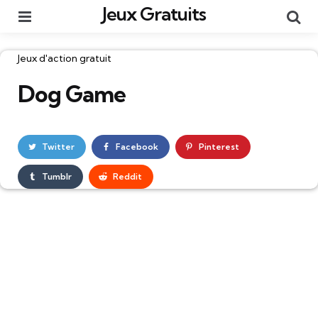
Jeux Gratuits
Menu
Re
Catégories
Jeux d'action gratuit
Dog Game
Twitter
Facebook
Pinterest
Tumblr
Reddit