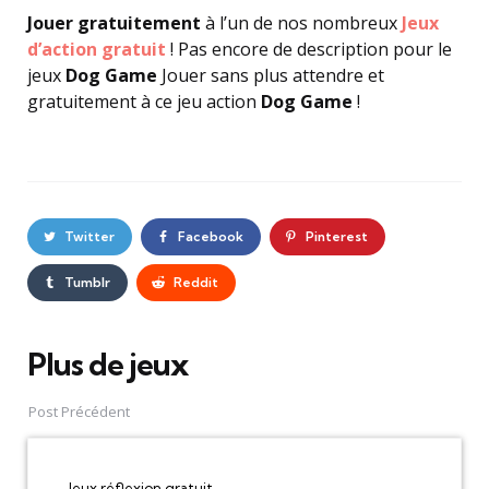
Jouer gratuitement
à l’un de nos nombreux
Jeux
d’action gratuit
! Pas encore de description pour le
jeux
Dog Game
Jouer sans plus attendre et
gratuitement à ce jeu action
Dog Game
!
Twitter
Facebook
Pinterest
Tumblr
Reddit
Plus de jeux
Post
navigation
Post Précédent
Jeux réflexion gratuit