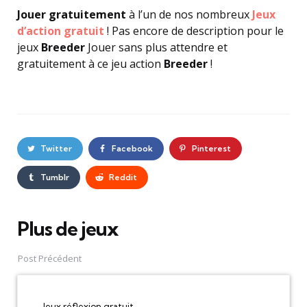
Jouer gratuitement
à l’un de nos nombreux
Jeux
d’action gratuit
! Pas encore de description pour le
jeux
Breeder
Jouer sans plus attendre et
gratuitement à ce jeu action
Breeder
!
Twitter
Facebook
Pinterest
Tumblr
Reddit
Plus de jeux
Post
navigation
Post Précédent
Jeux réflexion gratuit