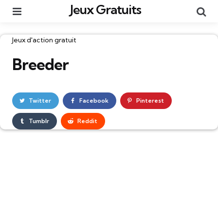
Jeux Gratuits
Menu
Re
Catégories
Jeux d'action gratuit
Breeder
Twitter
Facebook
Pinterest
Tumblr
Reddit