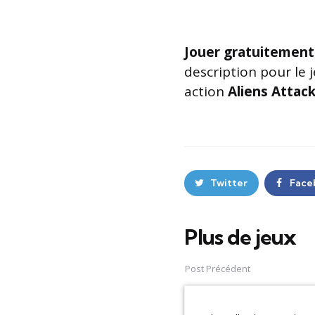
Jouer gratuitement
description pour le 
action
Aliens Attac
Twitter
Face
Plus de jeux
Post
navigation
Post Précédent