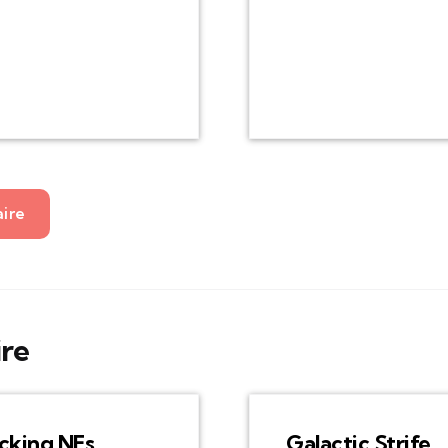
aire
ire
cking NFs
Galactic Strife