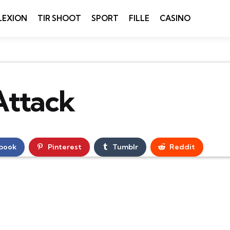
LEXION
TIR SHOOT
SPORT
FILLE
CASINO
Attack
book
Pinterest
Tumblr
Reddit