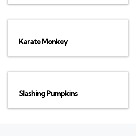
Karate Monkey
Slashing Pumpkins