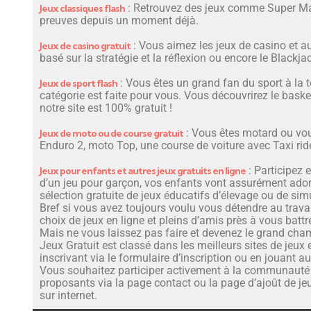
: Retrouvez des jeux comme Super Mari
Jeux classiques flash
preuves depuis un moment déjà.
: Vous aimez les jeux de casino et au
Jeux de casino gratuit
basé sur la stratégie et la réflexion ou encore le Blackja
: Vous êtes un grand fan du sport à la 
Jeux de sport flash
catégorie est faite pour vous. Vous découvrirez le baske
notre site est 100% gratuit !
: Vous êtes motard ou vou
Jeux de moto ou de course gratuit
Enduro 2, moto Top, une course de voiture avec Taxi ride
: Participez e
Jeux pour enfants et autres jeux gratuits en ligne
d’un jeu pour garçon, vos enfants vont assurément adore
sélection gratuite de jeux éducatifs d’élevage ou de sim
Bref si vous avez toujours voulu vous détendre au trava
choix de jeux en ligne et pleins d’amis près à vous battr
Mais ne vous laissez pas faire et devenez le grand cham
Jeux Gratuit est classé dans les meilleurs sites de jeux
inscrivant via le formulaire d’inscription ou en jouant a
Vous souhaitez participer activement à la communauté e
proposants via la page contact ou la page d’ajoût de je
sur internet.