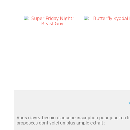
Vous n’avez besoin d’aucune inscription pour jouer en l
proposées dont voici un plus ample extrait :