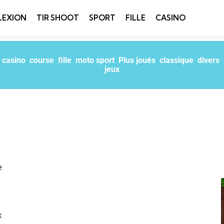
LEXION
TIR SHOOT
SPORT
FILLE
CASINO
casino
course
fille
moto
sport
Plus joués
classique
divers
jeux
e
x