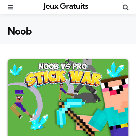
Jeux Gratuits
Menu
Re
Noob