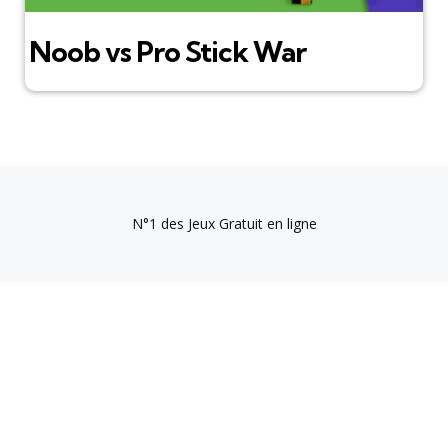
Noob vs Pro Stick War
N°1 des Jeux Gratuit en ligne