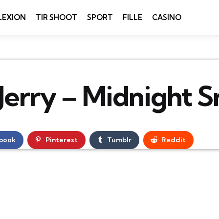
LEXION
TIR SHOOT
SPORT
FILLE
CASINO
Jerry – Midnight 
book
Pinterest
Tumblr
Reddit