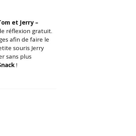
Tom et Jerry –
e réflexion gratuit.
es afin de faire le
tite souris Jerry
er sans plus
Snack
!