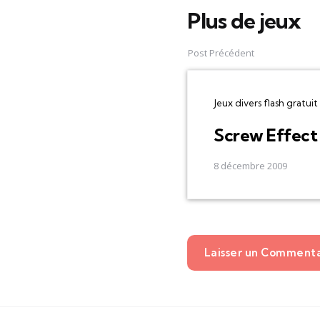
Plus de jeux
Post
navigation
Post Précédent
Jeux divers flash gratuit
Screw Effect
8 décembre 2009
Laisser un Comment