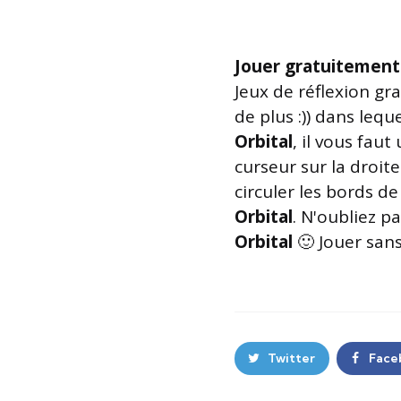
Jouer gratuitement
Jeux de réflexion gra
de plus :)) dans leq
Orbital
, il vous fau
curseur sur la droite
circuler les bords d
Orbital
. N'oubliez p
Orbital
🙂 Jouer sans
Twitter
Face