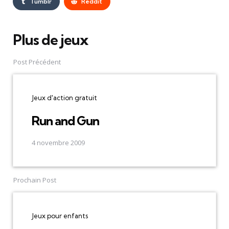
Tumblr
Reddit
Plus de jeux
Post
navigation
Post Précédent
Jeux d'action gratuit
Run and Gun
4 novembre 2009
Prochain Post
Jeux pour enfants