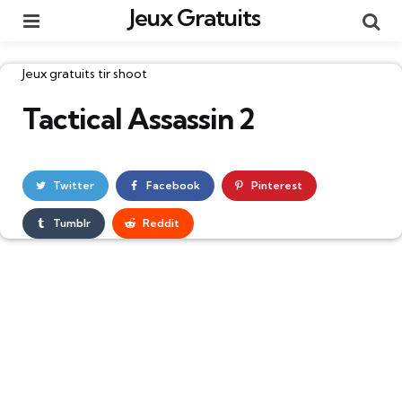
Jeux Gratuits
Menu
Re
Catégories
Jeux gratuits tir shoot
Tactical Assassin 2
Twitter
Facebook
Pinterest
Tumblr
Reddit