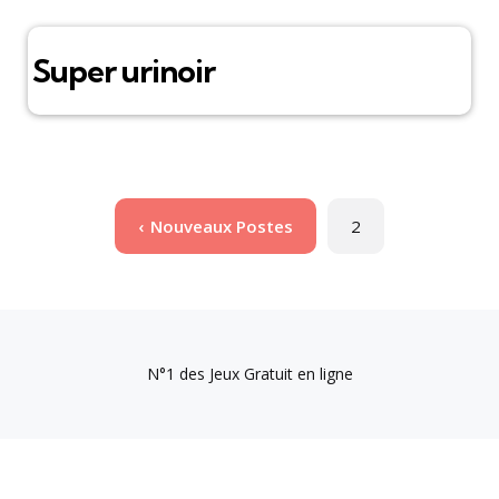
Super urinoir
Pagination
Nouveaux Postes
2
des
publications
N°1 des Jeux Gratuit en ligne