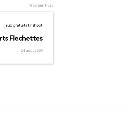
Prochain Post
Jeux gratuits tir shoot
ts Flechettes
24 août 2009