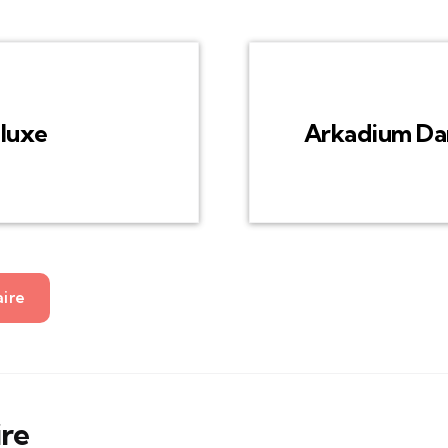
eluxe
Arkadium Dar
aire
ire