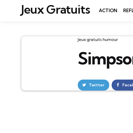
Jeux Gratuits
ACTION
REF
Catégories
Jeux gratuits humour
Simpson
Twitter
Face