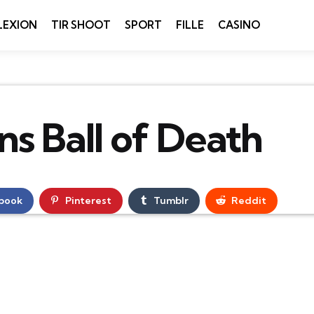
LEXION
TIR SHOOT
SPORT
FILLE
CASINO
s Ball of Death
book
Pinterest
Tumblr
Reddit