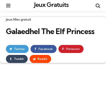
Jeux Gratuits
Menu
Re
Catégories
Jeux filles gratuit
Galaedhel The Elf Princess
Twitter
Facebook
Pinterest
Tumblr
Reddit