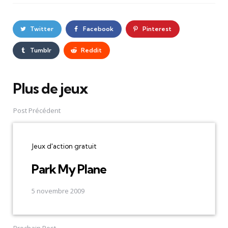
Twitter
Facebook
Pinterest
Tumblr
Reddit
Plus de jeux
Post
navigation
Post Précédent
Jeux d'action gratuit
Park My Plane
5 novembre 2009
Prochain Post