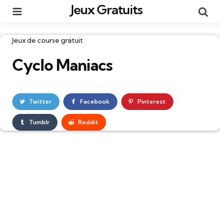
Jeux Gratuits
Menu
Re
Catégories
Jeux de course gratuit
Cyclo Maniacs
Twitter
Facebook
Pinterest
Tumblr
Reddit