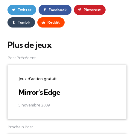
Twitter
Facebook
Pinterest
Tumblr
Reddit
Plus de jeux
Post
navigation
Post Précédent
Jeux d'action gratuit
Mirror's Edge
5 novembre 2009
Prochain Post